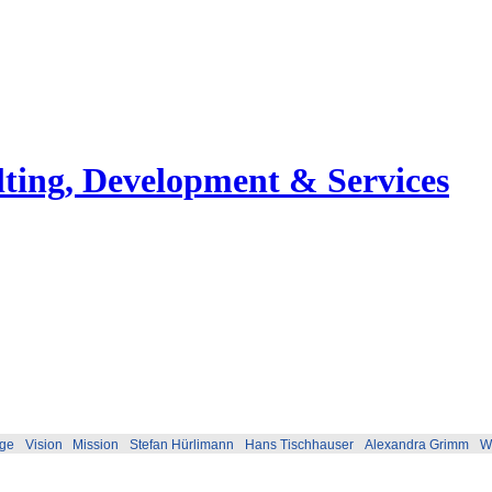
ting, Development & Services
lge
Vision
Mission
Stefan Hürlimann
Hans Tischhauser
Alexandra Grimm
Wi