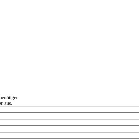
 benötigen.
er
aus.